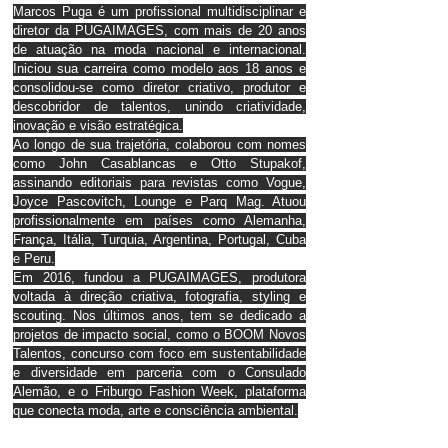
Marcos Puga é um profissional multidisciplinar e
diretor da PUGAIMAGES, com mais de 20 anos
de atuação na moda nacional e internacional.
Iniciou sua carreira como modelo aos 18 anos e
consolidou-se como diretor criativo, produtor e
descobridor de talentos, unindo criatividade,
inovação e visão estratégica.
Ao longo de sua trajetória, colaborou com nomes
como John Casablancas e Otto Stupakof,
assinando editoriais para revistas como Vogue,
Joyce Pascovitch, Lounge e Parq Mag. Atuou
profissionalmente em países como Alemanha,
França, Itália, Turquia, Argentina, Portugal, Cuba
e Peru.
Em 2016, fundou a PUGAIMAGES, produtora
voltada à direção criativa, fotografia, styling e
scouting. Nos últimos anos, tem se dedicado a
projetos de impacto social, como o BOOM Novos
Talentos, concurso com foco em sustentabilidade
e diversidade em parceria com o Consulado
Alemão, e o Friburgo Fashion Week, plataforma
que conecta moda, arte e consciência ambiental.