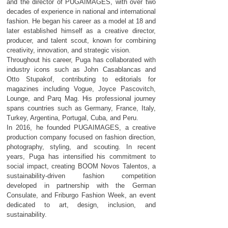
and the director of PUGAIMAGES, with over two
decades of experience in national and international
fashion. He began his career as a model at 18 and
later established himself as a creative director,
producer, and talent scout, known for combining
creativity, innovation, and strategic vision.
Throughout his career, Puga has collaborated with
industry icons such as John Casablancas and
Otto Stupakof, contributing to editorials for
magazines including Vogue, Joyce Pascovitch,
Lounge, and Parq Mag. His professional journey
spans countries such as Germany, France, Italy,
Turkey, Argentina, Portugal, Cuba, and Peru.
In 2016, he founded PUGAIMAGES, a creative
production company focused on fashion direction,
photography, styling, and scouting. In recent
years, Puga has intensified his commitment to
social impact, creating BOOM Novos Talentos, a
sustainability-driven fashion competition
developed in partnership with the German
Consulate, and Friburgo Fashion Week, an event
dedicated to art, design, inclusion, and
sustainability.